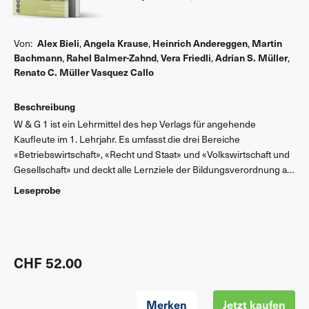
Von:
Alex Bieli
,
Angela Krause
,
Heinrich Andereggen
,
Martin
Bachmann
,
Rahel Balmer-Zahnd
,
Vera Friedli
,
Adrian S. Müller
,
Renato C. Müller Vasquez Callo
Beschreibung
W & G 1 ist ein Lehrmittel des hep Verlags für angehende
Kaufleute im 1. Lehrjahr. Es umfasst die drei Bereiche
«Betriebswirtschaft», «Recht und Staat» und «Volkswirtschaft und
Gesellschaft» und deckt alle Lernziele der Bildungsverordnung ab.
Das vorliegende Lösungsbuch enthält alle Lösungen zu den
Leseprobe
Repetitionsfragen des Grundlagenbuchs und zu den Aufgaben
des Arbeitshefts. Die W & G-Reihe umfasst zwei weitere Bände:
W & G 2 für das 2. Lehrjahr und W & G 3 für das 3. Lehrjahr.
CHF 52.00
Merken
Jetzt kaufen