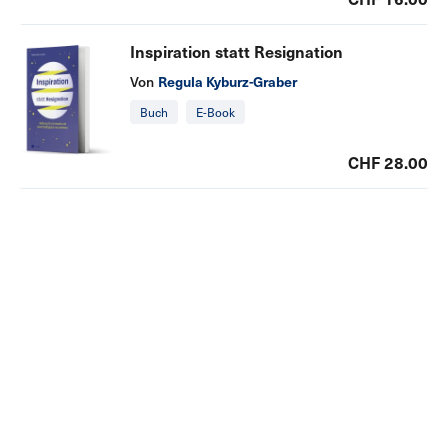
Inspiration statt Resignation
Regula Kyburz-Graber
Von
Buch
E-Book
CHF 28.00
Inspiration statt Resignation
Regula Kyburz-Graber
Von
Buch
E-Book
CHF 28.00
Wirbeltieratlas
Von
Arthur Escher
+ 1
Buch