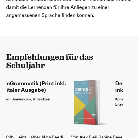
damit die Lernenden für ihre Anliegen zu einer
angemessenen Sprache finden können.
Empfehlungen für das
Schuljahr
.
Deutsch BMS + FMS (Print
inkl. E-Book Edubase)
Kommunikation, Präsentation, Textlehre,
Literatur, Medien
Von 
Alex Bieli
, 
Sabine Beyeler
, 
Katharina Roth
Von 
Mo