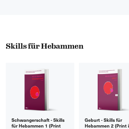
können.
über al
fundiert
Fallbeis
Sprache
Gestalt
sich an
die Wir
Skills für Hebammen
bzw. im
besuche
höhere 
Selbsts
Schwangerschaft - Skills
Geburt - Skills für
für Hebammen 1 (Print
Hebammen 2 (Print i