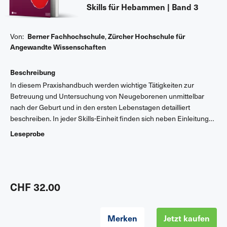
Skills für Hebammen | Band 3
Von:
Berner Fachhochschule
,
Zürcher Hochschule für
Angewandte Wissenschaften
Beschreibung
In diesem Praxishandbuch werden wichtige Tätigkeiten zur
Betreuung und Untersuchung von Neugeborenen unmittelbar
nach der Geburt und in den ersten Lebenstagen detailliert
beschreiben. In jeder Skills-Einheit finden sich neben Einleitung
und Vorwissenstest Arbeitsaufträge mit
Leseprobe
Handlungsbeschreibungen und Checklisten. Abbildungen
ergänzen die exakte Beschreibung der Arbeitsabläufe. Diese
können in unterschiedlichen Settings geübt und geprobt und in
der Praxis weiterentwickelt werden. Folgende Skills-Einheiten
sind in diesem Band enthalten: • Abnabeln und die
CHF 32.00
Erstuntersuchung durchführen • Die Gesundheit des
Neugeborenen überwachen • Das Neugeborene pflegen
Merken
Jetzt kaufen