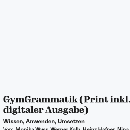
GymGrammatik (Print inkl
digitaler Ausgabe)
Wissen, Anwenden, Umsetzen
Von:
,
,
,
Monika Wyss
Werner Kolb
Heinz Hafner
Nina 