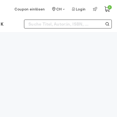
0
Coupon einlösen
CH
Login
IK