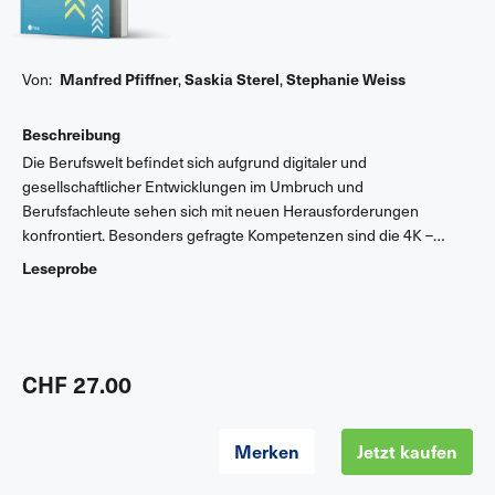
Von:
Manfred Pfiffner
,
Saskia Sterel
,
Stephanie Weiss
Beschreibung
Die Berufswelt befindet sich aufgrund digitaler und
gesellschaftlicher Entwicklungen im Umbruch und
Berufsfachleute sehen sich mit neuen Herausforderungen
konfrontiert. Besonders gefragte Kompetenzen sind die 4K –
kritisches Denken und Problemlösen, Kommunikation,
Leseprobe
Kooperation sowie Kreativität und Innovation. Studierende des
4K-Studiengangs für Berufsschullehrpersonen der
Pädagogischen Hochschule Zürich haben in Gruppenarbeiten
zehn EFZ-Berufe unter die Lupe genommen. Sie beschreiben
deren Entwicklung über die Jahre, den Status quo und die
CHF 27.00
Herausforderungen der Zukunft.
Merken
Jetzt kaufen