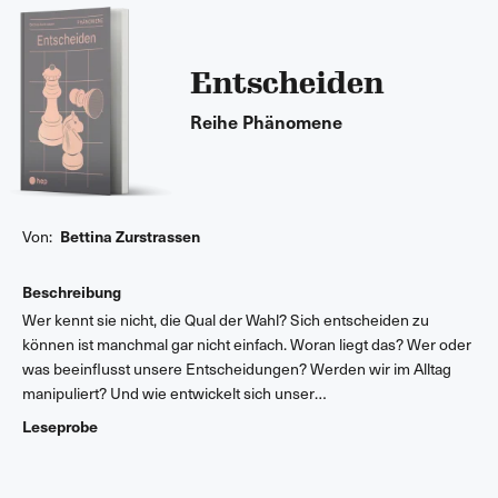
Entscheiden
Reihe Phänomene
Von:
Bettina Zurstrassen
Beschreibung
Wer kennt sie nicht, die Qual der Wahl? Sich entscheiden zu
können ist manchmal gar nicht einfach. Woran liegt das? Wer oder
was beeinflusst unsere Entscheidungen? Werden wir im Alltag
manipuliert? Und wie entwickelt sich unser
Gerechtigkeitsempfinden? In diesem Band erhalten Sie
Leseprobe
spannende Einblicke in Erkenntnisse aus der
Entscheidungsforschung. Es werden Aktivitäten vorgestellt, mit
denen sich Kinder in der Schule und in Vereinen mit dem