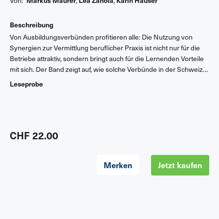
Von:
,
,
Beschreibung
Von Ausbildungsverbünden profitieren alle: Die Nutzung von
Synergien zur Vermittlung beruflicher Praxis ist nicht nur für die
Betriebe attraktiv, sondern bringt auch für die Lernenden Vorteile
mit sich. Der Band zeigt auf, wie solche Verbünde in der Schweiz
funktionieren, diskutiert Erfolgsmodelle und macht deutlich,
Leseprobe
welches Potenzial diese Kooperation von Lehrbetrieben in
unterschiedlichen Branchen für die Berufsbildung bietet.
CHF 22.00
Merken
Jetzt kaufen