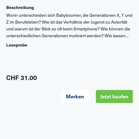
Beschreibung
Worin unterscheiden sich Babyboomer, die Generationen X, Y und
Z im Berufsleben? Wie ist das Verhältnis der Jugend zu Autorität
und warum ist der Blick so oft beim Smartphone? Wie können die
unterschiedlichen Generationen motiviert werden? Wie lassen
sich Missverständnisse vermeiden? Menschen, die zur selben
Leseprobe
Zeit im gleichen Kulturkreis aufwachsen, machen ähnliche
Erfahrungen. Diese prägen ihr Denken und Handeln. Auf Basis
soziologischer Forschung schafft dieses Buch Verständnis für die
Unterschiede, für typische Werte und Verhaltensweisen, damit die
Zusammenarbeit zwischen Menschen unterschiedlichen Alters
CHF 31.00
besser gelingt.
Merken
Jetzt kaufen