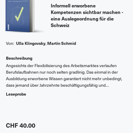
Informell erworbene
Kompetenzen sichtbar machen -
eine Auslegeordnung für die
Schweiz
Von:
Ulla Klingovsky
,
Martin Schmid
Beschreibung
Angesichts der Flexibilisierung des Arbeitsmarktes verlaufen
Berufslaufbahnen nur noch selten gradlinig. Das einmal in der
Ausbildung erworbene Wissen garantiert nicht mehr unbedingt,
dass jemand über Jahrzehnte beschäftigungsfähig und
vermittelbar bleibt. Die derzeit prominenteste Reaktion darauf ist
Leseprobe
die Validierung und Anerkennung ausserschulisch erworbener
Kompetenzen und Bildungsleistungen. In vielen Berufsfeldern
haben sich entsprechende Verfahren etabliert, neue werden
laufend entwickelt. Mit diesem Buch liegt erstmals eine Analyse
der aktuellen Situation in der Schweiz vor. Es werden
CHF 40.00
Anwendungsbereiche, Ausgestaltung, theoretische Hintergründe