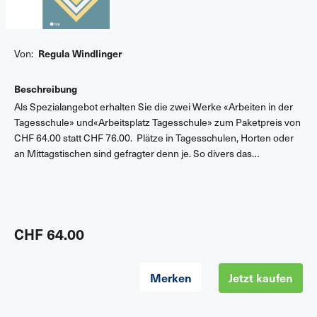
Von:
Regula Windlinger
Beschreibung
Als Spezialangebot erhalten Sie die zwei Werke «Arbeiten in der
Tagesschule» und«Arbeitsplatz Tagesschule» zum Paketpreis von
CHF 64.00 statt CHF 76.00. Plätze in Tagesschulen, Horten oder
an Mittagstischen sind gefragter denn je. So divers das
schulergänzende Betreuungs- und Bildungsangebot ist, so
unterschiedlich sind berufliche Herkunft und Qualifikation der
Menschen, die die Kinder betreuen, die Einrichtung mitgestalten
oder auch leiten. Über ihre Arbeitsbedingungen und die davon
beeinflusste Qualität ihrer pädagogischen Arbeit ist bis jetzt wenig
CHF 64.00
bekannt. Die Autorinnen liefern dazu erstmals Befunde und
zeigen, welche Faktoren das Engagement, die Gesundheit und die
Merken
Jetzt kaufen
Arbeitszufriedenheit des Personals fördern. Dabei identifizieren
sie auch Handlungsfelder für die weitere Entwicklung von
Einrichtungen der schulergänzenden Bildung und Betreuung.