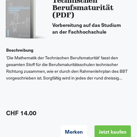
Technischen
Berufsmaturität
(PDF)
Vorbereitung auf das Studium
an der Fachhochschule
Beschreibung
'Die Mathematik der Technischen Berufsmaturität' fasst den
gesamten Stoff für die Berufsmaturitätsschulen technischer
Richtung zusammen, wie er durch den Rahmenlehrplan des BBT
vorgeschrieben ist. Sorgfältig wird in jedes der rund dreissig
Themen eingeführt. Beispiele sowie Musteraufgaben illustrieren
die theoretischen Erläuterungen. Jedes Thema wird je mit fünf
Übungsaufgaben und Kontrollfragen abgeschlossen.
Selbstverständlich sind im Anhang auch die Lösungen zu den
Aufgaben und Kontrollfragen zusammengestellt. Künftige
CHF 14.00
Studierende können sich mit Hilfe dieses systematisch
aufgebauten Arbeitsbuchs zielgerichtet auf das an den
Merken
Jetzt kaufen
Fachhochschulen erwartete Eintrittsniveau vorbereiten. Die