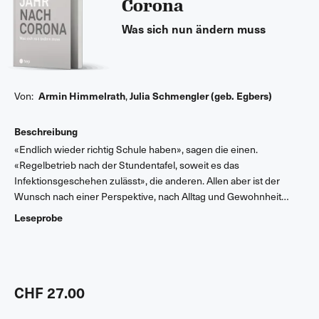
Corona
Was sich nun ändern muss
Armin Himmelrath
Julia Schmengler (geb. Egbers)
Von:
,
Beschreibung
«Endlich wieder richtig Schule haben», sagen die einen.
«Regelbetrieb nach der Stundentafel, soweit es das
Infektionsgeschehen zulässt», die anderen. Allen aber ist der
Wunsch nach einer Perspektive, nach Alltag und Gewohnheit
gemein und danach, Schule wieder als berechenbar und
Leseprobe
verlässlich zu erleben. Wie weit sind wir davon entfernt? Was
haben wir aus der Krise gelernt? Wie weiter in der «neuen
Normalität»? Eltern, Expert*innen, Lehrkräfte und Betroffene
schildern, was sie während der Krise erlebt haben, und leiten
CHF 27.00
daraus Forderungen für eine gestärkte Schule nach Corona ab.