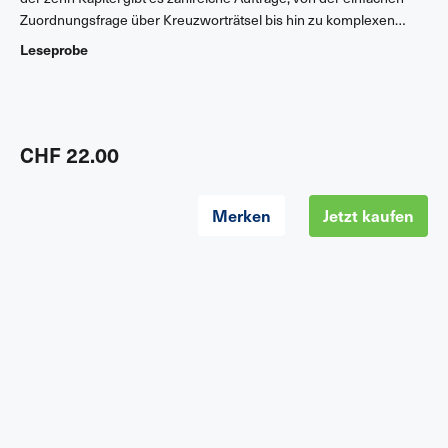
Zuordnungsfrage über Kreuzworträtsel bis hin zu komplexen
Fallbeispielen.
Leseprobe
CHF 22.00
Merken
Jetzt kaufen