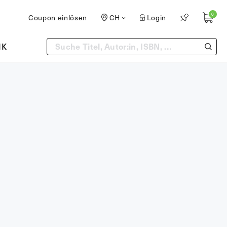
0
Coupon einlösen
CH
Login
IK