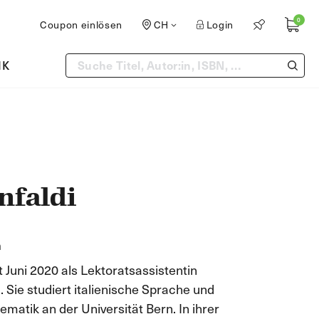
0
Coupon einlösen
CH
Login
IK
nfaldi
n
it Juni 2020 als Lektoratsassistentin
. Sie studiert italienische Sprache und
matik an der Universität Bern. In ihrer