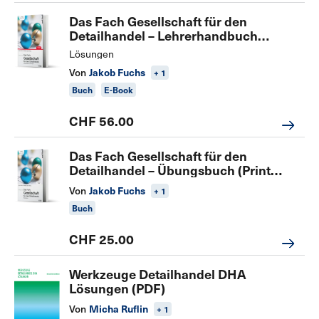
Das Fach Gesellschaft für den
Detailhandel – Lehrerhandbuch
(Print inkl. E-Book, PPP und digitaler
Lösungen
Lernkartei)
Von
Jakob Fuchs
+ 1
Buch
E-Book
CHF 56.00
Das Fach Gesellschaft für den
Detailhandel – Übungsbuch (Print
inkl. E-Book MoLib und digitaler
Von
Jakob Fuchs
+ 1
Lernkartei)
Buch
CHF 25.00
Werkzeuge Detailhandel DHA
Lösungen (PDF)
Von
Micha Ruflin
+ 1