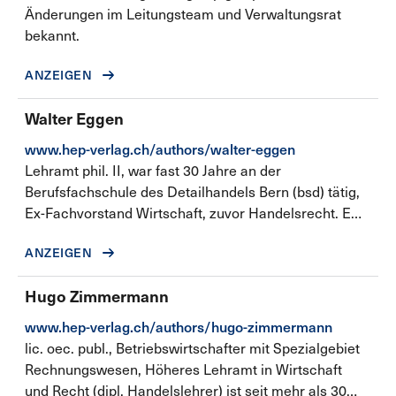
Änderungen im Leitungsteam und Verwaltungsrat
bekannt.
ANZEIGEN
Walter Eggen
www.hep-verlag.ch/authors/walter-eggen
Lehramt phil. II, war fast 30 Jahre an der
Berufsfachschule des Detailhandels Bern (bsd) tätig,
Ex-Fachvorstand Wirtschaft, zuvor Handelsrecht. Er
verfügt über viele Jahre Auslanderfahrung als
ANZEIGEN
Lehrkraft, war jedoch auch jahrelang selbstständiger
Unternehmer und absolvierte ein Nachstudium in
Hugo Zimmermann
Psychopädagogik. Im Rahmen seiner Tätigkeit als
Aus- und Weiterbildner in wirtschaftlichen und
www.hep-verlag.ch/authors/hugo-zimmermann
psychologischen Themen hat er als erstes Lehrmittel
lic. oec. publ., Betriebswirtschafter mit Spezialgebiet
«Verkaufspsychologie im Detailhandel» verfasst.
Rechnungswesen, Höheres Lehramt in Wirtschaft
Walter Eggen ist verheiratet und pendelt zur Zeit
und Recht (dipl. Handelslehrer) ist seit mehr als 30