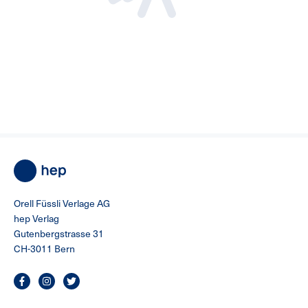
Autorin diverser Lehrmittel (Deutsch für
Detailhandel; Deutsch/Literatur – Die Ballade von
der Typhoid Mary von Jürg Federspiel; Bildwärts –
Von der Linie zur Fläche in den Raum, Band 1&2 und
viele andere mehr). Lebte in Rom, Venedig und
Maine; arbeitete dort als Deutschlehrerin und
Übersetzerin. Pendelt seit 2020 zwischen der
Schweiz und dem Burgund.
Orell Füssli Verlage AG
hep Verlag
Gutenbergstrasse 31
CH-3011 Bern