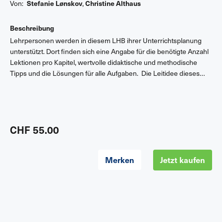
Von:
Stefanie Lønskov
,
Christine Althaus
Beschreibung
Lehrpersonen werden in diesem LHB ihrer Unterrichtsplanung
unterstützt. Dort finden sich eine Angabe für die benötigte Anzahl
Lektionen pro Kapitel, wertvolle didaktische und methodische
Tipps und die Lösungen für alle Aufgaben. Die Leitidee dieses
neue RZG-Lehrmittel geht über die Grundansprüche hinaus. Alle
Kompetenzen und Kompetenzstufen des Lehrplans 21 werden
berücksichtigt, weshalb auch die Nutzung in einem hohen Niveau
möglich ist. Das Lehrmittel bietet eine grosse Anzahl von
vielfältigen und differenzierten Lernmöglichkeiten an, damit die
CHF 55.00
Lehrperson selber auswählen kann, welche die passenden für
ihre Klasse sind.
Merken
Jetzt kaufen