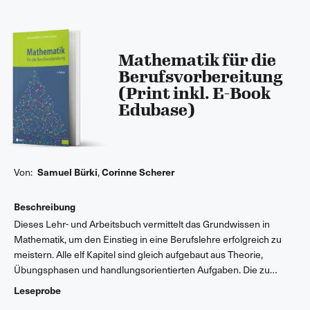
Mathematik für die
Berufsvorbereitung
(Print inkl. E-Book
Edubase)
Von:
Samuel Bürki
,
Corinne Scherer
Beschreibung
Dieses Lehr- und Arbeitsbuch vermittelt das Grundwissen in
Mathematik, um den Einstieg in eine Berufslehre erfolgreich zu
meistern. Alle elf Kapitel sind gleich aufgebaut aus Theorie,
Übungsphasen und handlungsorientierten Aufgaben. Die zu
erreichenden Kompetenzen sind dem neuen Lehrplan für die
Leseprobe
Berufsvorbereitung angepasst. Auf einen Einstiegstest folgt