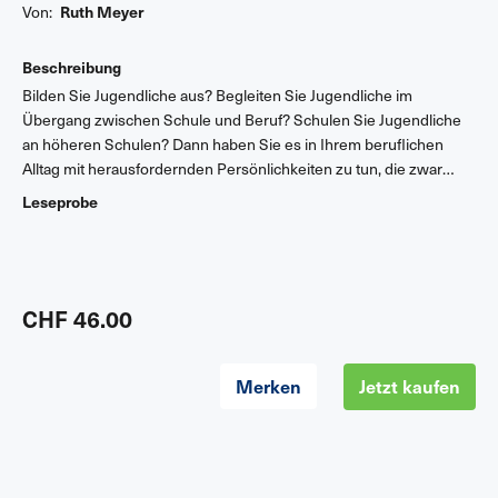
Von:
Ruth Meyer
Beschreibung
Bilden Sie Jugendliche aus? Begleiten Sie Jugendliche im
Übergang zwischen Schule und Beruf? Schulen Sie Jugendliche
an höheren Schulen? Dann haben Sie es in Ihrem beruflichen
Alltag mit herausfordernden Persönlichkeiten zu tun, die zwar
nicht wie Kinder behandelt werden wollen, aber auch noch nicht
Leseprobe
fähig sind, wie Erwachsene zu lernen. «Lehren kompakt II» zeigt,
welche Entwicklungsaufgaben Jugendliche zu bewältigen haben,
mit welchen Methoden im Unterricht diese Entwicklung
unterstützt werden kann, wie Jugendliche in ihrer Lern- und
Arbeitstechnik angeleitet werden können und was Jugendliche
CHF 46.00
gegenüber Kindern und Erwachsenen auszeichnet. Zahlreiche
konkrete Tipps für die Praxis, bewährte Methoden und eine Fülle
Merken
Jetzt kaufen
von weiterführenden Hinweisen lassen sich direkt in der
Unterrichtsgestaltung umsetzen.