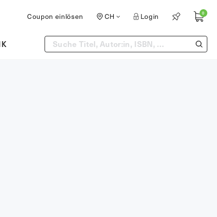
0
Coupon einlösen
CH
Login
IK