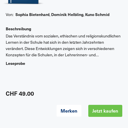
Von:
Sophia Bietenhard
,
Dominik Helbling
,
Kuno Schmid
Beschreibung
Das Verständnis vom sozialen, ethischen und religionskundlichen
Lernen in der Schule hat sich in den letzten Jahrzehnten
verändert. Diese Entwicklungen zeigen sich in verschiedenen
Konzepten für die Schulen, in der Lehrerinnen- und
Lehrerbildung, in Lehrmitteln sowie im kantonsübergreifenden
Leseprobe
Projekt Lehrplan 21 unter der Bezeichnung «Ethik, Religionen,
Gemeinschaft». Notwendig werden nun weitere fachdidaktische
Klärungen und theoretische Grundlegungen. Fachleute an
pädagogischen Hochschulen und Universitäten legen mit diesem
Studienbuch eine Textsammlung für die Aus- und Weiterbildung
CHF 49.00
von Lehrpersonen vor.
Merken
Jetzt kaufen