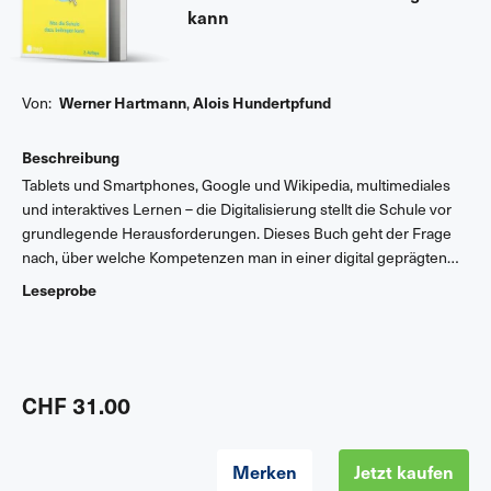
kann
Werner Hartmann
Alois Hundertpfund
Von:
,
Beschreibung
Tablets und Smartphones, Google und Wikipedia, multimediales
und interaktives Lernen – die Digitalisierung stellt die Schule vor
grundlegende Herausforderungen. Dieses Buch geht der Frage
nach, über welche Kompetenzen man in einer digital geprägten
Gesellschaft verfügen muss und klärt, wie die Schule diese
Leseprobe
mithilfe digitaler Werkzeuge fördern und festigen kann. Es zeigt
anhand zahlreicher Praxisbeispiele, wie Lehrerinnen und Lehrer
digitale Medien sinnvoll im Schulunterricht einsetzen können.
«Das Buch gehört in jede Schulbibliothek und sollte von jeder
CHF 31.00
Lehrperson, die an Berufsschulen oder an Gymnasien
unterrichtet, bis zum nächsten Sommer gelesen werden.»
Philippe Wampfler, Deutsch-Dozent und Lehrer für digitale Bildung
Merken
Jetzt kaufen