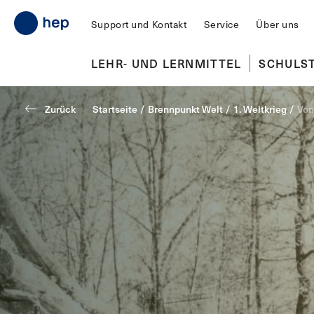
Support und Kontakt
Service
Über uns
LEHR- UND LERNMITTEL
SCHULS
Zurück
Startseite
/
Brennpunkt Welt
/
1. Weltkrieg
/
Vom