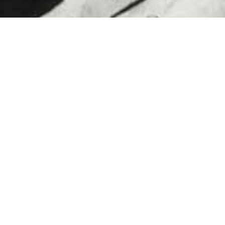
venkrieg». Die Grabenkämpfe verursachten nicht
chtige Warten auf den Tod machte die Soldaten
n sickerten Nachrichten von der Front durch. Es
t, die ohne sichtbaren Wunden in Spitälern und