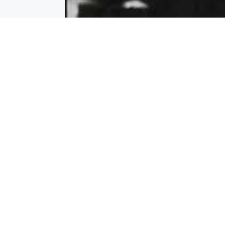
Der Erste Weltkrieg war auch ein «Ner
nur physische Verletzungen. Das ohnmä
verrückt. Bereits kurz nach Kriegsbegin
wurde von verwirrten Patienten berichte
Lazaretten eintrafen.