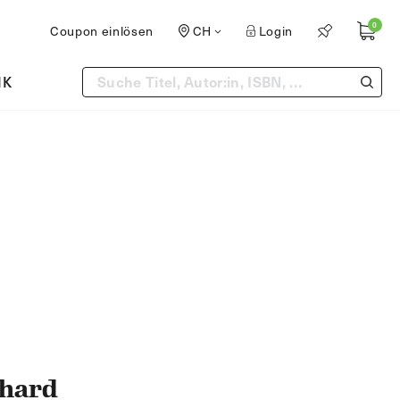
0
Coupon einlösen
CH
Login
IK
chard