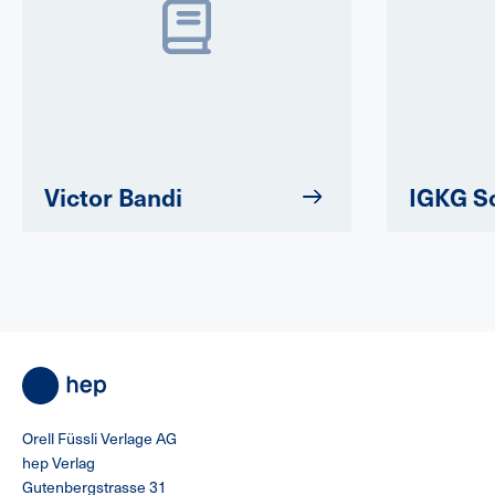
Victor Bandi
IGKG S
Orell Füssli Verlage AG
hep Verlag
Gutenbergstrasse 31