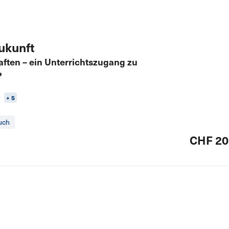
ukunft
ften – ein Unterrichtszugang zu
?
r
+ 5
uch
CHF 20