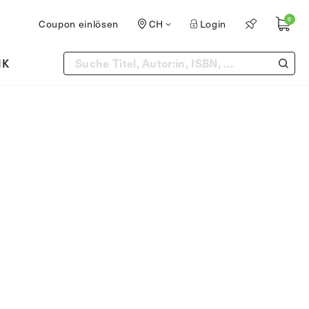
0
Coupon einlösen
CH
Login
IK