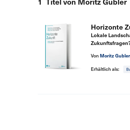
1 Titel von Moritz Gubler
Horizonte Z
Lokale Landscha
Zukunftsfragen
Von
Moritz Guble
Erhältlich als:
B