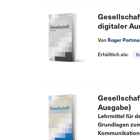
Gesellschaft
digitaler A
Von
Roger Portm
Erhältlich als:
B
Gesellschaft
Ausgabe)
Lehrmittel für 
Grundlagen zum
Kommunikation