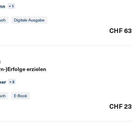
ann
+ 1
uch
Digitale Ausgabe
CHF 63
n
-)Erfolge erzielen
ner
+ 2
uch
E-Book
CHF 23