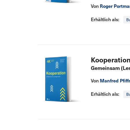
Von
Roger Portm
Erhältlich als:
B
Kooperatio
Gemeinsam (Lern
Von
Manfred Pfiff
Erhältlich als:
B