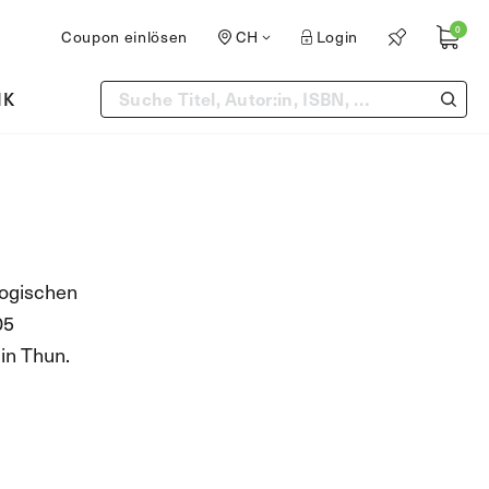
0
Coupon einlösen
CH
Login
IK
gogischen
05
in Thun.