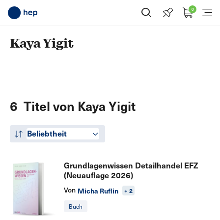
0
Suche öffnen
Menü
Kaya Yigit
6 Titel von Kaya Yigit
Beliebtheit
Grundlagenwissen Detailhandel EFZ
(Neuauflage 2026)
Von
Micha Ruflin
+ 2
Buch