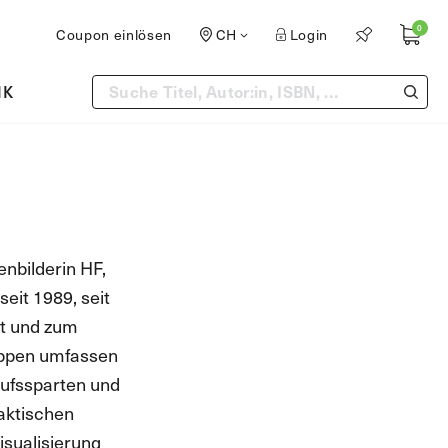
0
Coupon einlösen
CH
Login
IK
nbilderin HF,
seit 1989, seit
at und zum
uppen umfassen
ufssparten und
aktischen
isualisierung