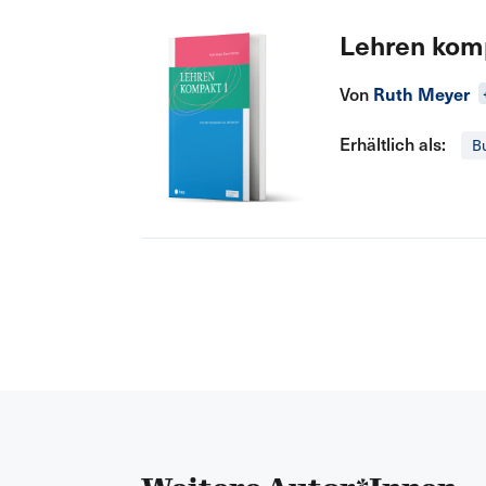
Lehren komp
Von
Ruth Meyer
Erhältlich als:
B