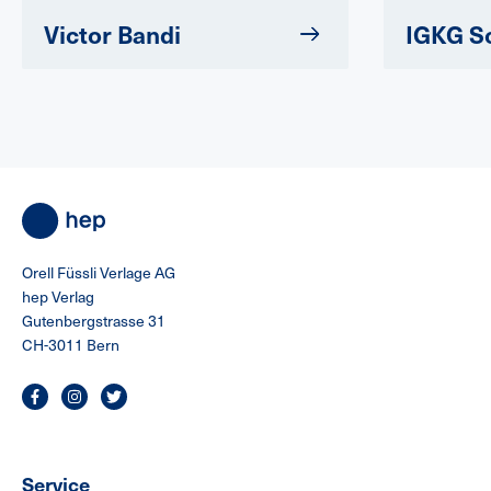
Victor Bandi
IGKG S
Orell Füssli Verlage AG
hep Verlag
Gutenbergstrasse 31
CH-3011 Bern
Service