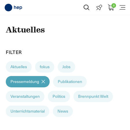
0
Suche öffnen
Menü
Aktuelles
FILTER
Aktuelles
fokus
Jobs
Pressemeldung
Publikationen
Veranstaltungen
Politics
Brennpunkt Welt
Unterrichtsmaterial
News