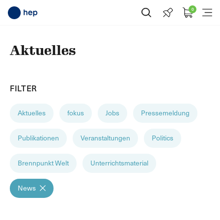
0
Suche öffnen
Menü
Aktuelles
FILTER
Aktuelles
fokus
Jobs
Pressemeldung
Publikationen
Veranstaltungen
Politics
Brennpunkt Welt
Unterrichtsmaterial
News