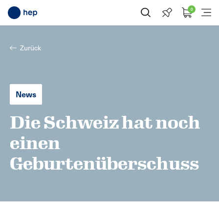
0
Suche öffnen
Menü
Zurück
News
Die Schweiz hat noch
einen
Geburtenüberschuss