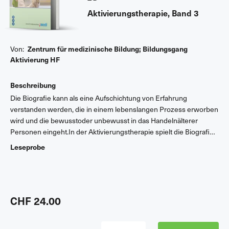
Aktivierungstherapie, Band 3
Von:
Zentrum für medizinische Bildung; Bildungsgang
Aktivierung HF
Beschreibung
Die Biografie kann als eine Aufschichtung von Erfahrung
verstanden werden, die in einem lebenslangen Prozess erworben
wird und die bewusstoder unbewusst in das Handelnälterer
Personen eingeht.In der Aktivierungstherapie spielt die Biografie
eine wichtige Rolle, diealten Menschen und ihre
Leseprobe
Lebensgeschichten werden dabei ins Zentrum gestellt. In vier
Fachartikeln werden zentrale Aspekte derBiografiearbeit wie
Konzepte, theoretische Bezüge, Ziele und Methoden sowie der
Praxistransfer zum aktivierungstherapeutischen
Arbeitenerschlossen. Wichtige Abgrenzungen zwischen
CHF 24.00
Biografiearbeit und Therapie sowie zwischen Biografiearbeit und
biografieorientiertem Arbeiten werdenklar aufgezeigt. Anhand des