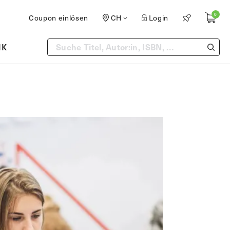
0
Coupon einlösen
CH
Login
IK