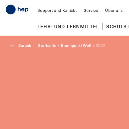
Support und Kontakt
Service
Über uns
LEHR- UND LERNMITTEL
SCHULS
Zurück
Startseite
/
Brennpunkt Welt
/
2022