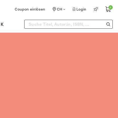
0
Coupon einlösen
CH
Login
IK